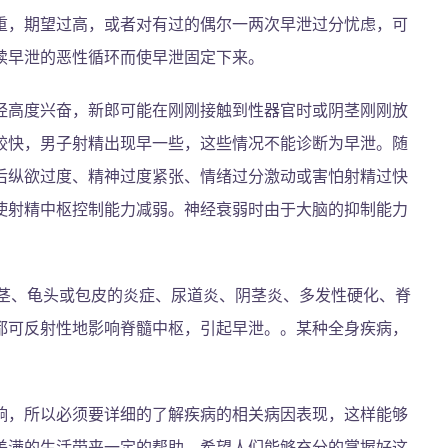
重，期望过高，或者对有过的偶尔一两次早泄过分忧虑，可
续早泄的恶性循环而使早泄固定下来。
经高度兴奋，新郎可能在刚刚接触到性器官时或阴茎刚刚放
较快，男子射精出现早一些，这些情况不能诊断为早泄。随
后纵欲过度、精神过度紧张、情绪过分激动或害怕射精过快
使射精中枢控制能力减弱。神经衰弱时由于大脑的抑制能力
包茎、龟头或包皮的炎症、尿道炎、阴茎炎、多发性硬化、脊
都可反射性地影响脊髓中枢，引起早泄。。某种全身疾病，
响，所以必须要详细的了解疾病的相关病因表现，这样能够
美满的生活带来一定的帮助，希望人们能够充分的掌握好这