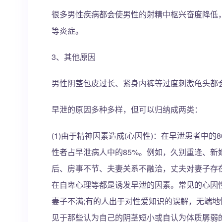
很多男性疾病都会使男性的射精中枢兴奋度降低
等炎症。
3、其他原因
男性阴茎包皮过长、紧身内裤等过度刺激龟头都
早泄的原因多种多样，但可以归纳成两类：
(1)由于精神因素造成(心因性)：在早泄患者中的80
性者占早泄病人中的85%。例如，久别重逢、
后、房事不节、夫妻关系不融洽，丈夫对妻子存
在自卑心理等都是诱发早泄的因素。常见的心因
妻子不满;有的人出于对性爱知识的误解，无端
见于那些认为自己的阴茎短小或自认为体质孱弱