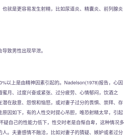
，也就是更容易发生射精，比如尿道炎、精囊炎、前列腺炎
会导致男性出现早泄。
%以上是由精神因素引起的。Nadelson(1978)报告，心因
新婚蜜月、过度兴奋或紧张、过分疲劳、心情郁闷，饮酒之
在潜在敌意、怨恨和恼怒，或对妻子过分的畏惧、崇拜、存
性原因如下，有的人性交时提心吊胆，唯恐射精太早，引起
地怀疑自己的性能力低下，性交时老是自惭自卑，这种情况多
的人。夫妻感情不融洽，比如对妻子的猜疑、嫉妒或者过分