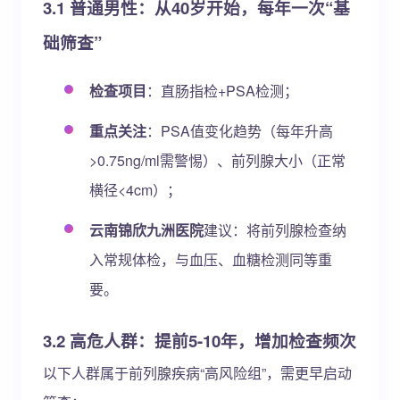
3.1 普通男性：从40岁开始，每年一次“基
础筛查”
检查项目
：直肠指检+PSA检测；
重点关注
：PSA值变化趋势（每年升高
>0.75ng/ml需警惕）、前列腺大小（正常
横径<4cm）；
云南锦欣九洲医院
建议：将前列腺检查纳
入常规体检，与血压、血糖检测同等重
要。
3.2 高危人群：提前5-10年，增加检查频次
以下人群属于前列腺疾病“高风险组”，需更早启动