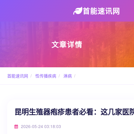
首能速讯网
文章详情
首能速讯网
/
性传播疾病
/
淋病
/
昆明生殖器疱疹患者必看：这几家医
2026-05-24 03:18:03