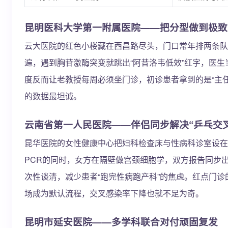
昆明医科大学第一附属医院——把分型做到极致
云大医院的红色小楼藏在西昌路尽头，门口常年排两条队：一条
遍，遇到胸苷激酶突变就跳出“阿昔洛韦低效”红字，医
度反而让老教授每周必须坐门诊，初诊患者拿到的是“主任
的数据最坦诚。
云南省第一人民医院——伴侣同步解决“乒乓交
昆华医院的女性健康中心把妇科检查床与性病科诊室设在
PCR的同时，女方在隔壁做宫颈细胞学，双方报告同步
次性谈清，减少患者“跑完性病跑产科”的焦虑。红点门诊
场成为默认流程，交叉感染率下降也就不足为奇。
昆明市延安医院——多学科联合对付顽固复发