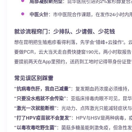
局部凝胶新剂型
：昆华医院引进的2%紫杉醇复
中医火针
：市中医院合作课题，在发作24小时内
就诊流程窍门：少排队、少请假、少花钱
想在昆明把生殖疱疹看得利落，先学会“错峰+云操作”。
要做PCR，云大当天走自费快捷窗190元，两小时取报
要提前两天在App里预约，送药到工地时记得带身份证登
常见误区别踩雷
“抗病毒伤肝，我自己减量”
：复发期血药浓度必须维持，
“只要没水疱就不会传染”
：亚临床排毒肉眼不可见，昆华
“激光一次就能断根”
：光动力、点阵激光只能减轻症状与
“打了HPV疫苗就不会复发”
：HPV与HSV是两种病毒
“以毒攻毒吃野生菌”
：菌菇多糖虽能刺激免疫，但急性发