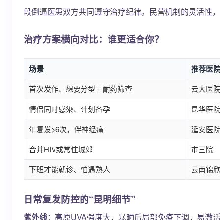
段倒逼医患双方共同遵守治疗纪律。民营机制的灵活性，
治疗方案横向对比：谁更适合你？
场景
推荐医
首次发作、想要分型＋耐药筛查
云大医
情侣同时感染、计划备孕
昆华医
年复发>6次，伴神经痛
延安医
合并HIV或常住城郊
市三院
下班才能就诊、怕遇熟人
云南锦
日常复发防控的“昆明细节”
紫外线
：高原UVA强度大，暴晒后局部免疫下调，易激