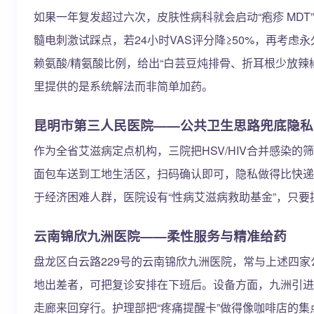
如果一年复发超过六次，皮肤性病科就会启动“疱疹 MDT”
髓电刺激试踩点，若24小时VAS评分降≥50%，再考虑
赖氨酸/精氨酸比例，给出“白芸豆炖排骨、折耳根少放辣椒
里提供的是系统解法而非简单加药。
昆明市第三人民医院——公共卫生思路兜底隐私
作为全省艾滋病定点机构，三院把HSV/HIV合并感染的
面包车送到工地生活区，扫码确认即可，隐私做得比快递
于经济困难人群，医院设有“性病艾滋病救助基金”，只要
云南锦欣九洲医院——柔性服务与精准给药
盘龙区白云路229号的云南锦欣九洲医院，常与上述四家公
地出差者，可把复诊安排在下班后。设备方面，九洲引进5
走廊来回穿行。护理部把“疼痛提醒卡”做得像咖啡店的集