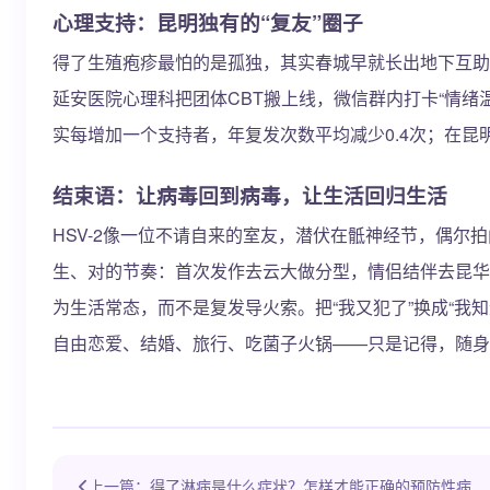
心理支持：昆明独有的“复友”圈子
得了生殖疱疹最怕的是孤独，其实春城早就长出地下互助网
延安医院心理科把团体CBT搬上线，微信群内打卡“情
实每增加一个支持者，年复发次数平均减少0.4次；在昆
结束语：让病毒回到病毒，让生活回归生活
HSV-2像一位不请自来的室友，潜伏在骶神经节，偶
生、对的节奏：首次发作去云大做分型，情侣结伴去昆华
为生活常态，而不是复发导火索。把“我又犯了”换成“
自由恋爱、结婚、旅行、吃菌子火锅——只是记得，随身
上一篇：得了淋病是什么症状？怎样才能正确的预防性病