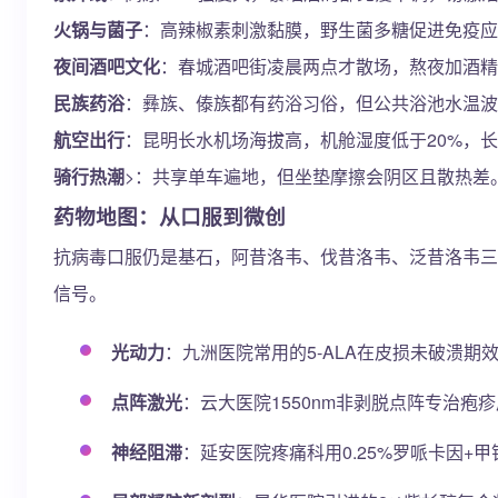
火锅与菌子
：高辣椒素刺激黏膜，野生菌多糖促进免疫应
夜间酒吧文化
：春城酒吧街凌晨两点才散场，熬夜加酒精直
民族药浴
：彝族、傣族都有药浴习俗，但公共浴池水温波
航空出行
：昆明长水机场海拔高，机舱湿度低于20%，
骑行热潮
>：共享单车遍地，但坐垫摩擦会阴区且散热差
药物地图：从口服到微创
抗病毒口服仍是基石，阿昔洛韦、伐昔洛韦、泛昔洛韦三
信号。
光动力
：九洲医院常用的5-ALA在皮损未破溃期
点阵激光
：云大医院1550nm非剥脱点阵专治疱
神经阻滞
：延安医院疼痛科用0.25%罗哌卡因+